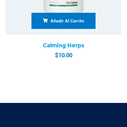
Añadir Al Carrito
Calming Herps
$
10.00