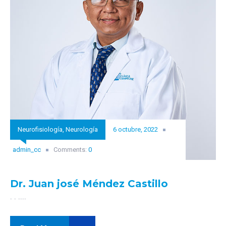
Neurofisiología
,
Neurología
6 octubre, 2022
admin_cc
Comments:
0
Dr. Juan josé Méndez Castillo
. . ....